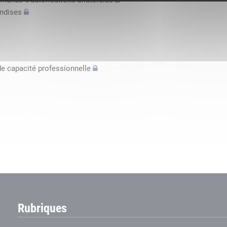
mande d’autorisations bilatérales
andises
de capacité professionnelle
Rubriques