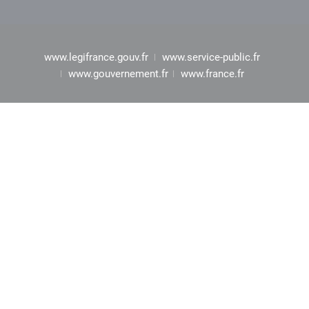
www.legifrance.gouv.fr
www.service-public.fr
www.gouvernement.fr
www.france.fr