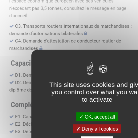
l'espace économique européen avec des véhicules
n'excédant pas 3,5 tonnes, consultez le message en page
d'accueil.
C3. Transports routiers internationaux de marchandises :
demande d’autorisations bilatérales
C4. Demande d'attestation de conducteur routier de
marchandises
Capacité professionnelle
D1. Demande d’attestation de capacité professionnelle
D2. Demande de certificat attestant l'obtention du
This site uses cookies and gi
diplôme de capacité professionnelle
you control over what you wa
to activate
Compléments, suivi financier
E1. Capacité financière
OK, accept all
E2. Déclaration de sous-traitance
Deny all cookies
E3. Dépôt des comptes annuels