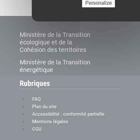
Personalize
Ministère de la Transition
écologique et de la
Cohésion des territoires
Ministère de la Transition
énergétique
Rubriques
FAQ
Plan du site
Accessibilité : conformité partielle
Mentions légales
CGU