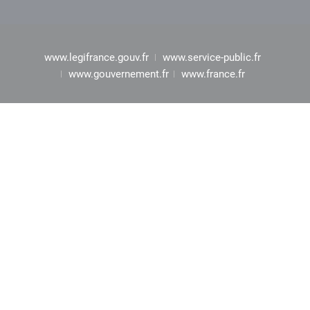
www.legifrance.gouv.fr
www.service-public.fr
www.gouvernement.fr
www.france.fr