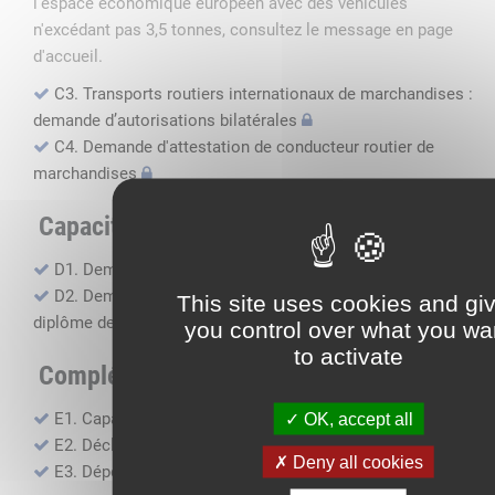
l'espace économique européen avec des véhicules
n'excédant pas 3,5 tonnes, consultez le message en page
d'accueil.
C3. Transports routiers internationaux de marchandises :
demande d’autorisations bilatérales
C4. Demande d'attestation de conducteur routier de
marchandises
Capacité professionnelle
D1. Demande d’attestation de capacité professionnelle
D2. Demande de certificat attestant l'obtention du
This site uses cookies and gi
diplôme de capacité professionnelle
you control over what you wa
to activate
Compléments, suivi financier
E1. Capacité financière
OK, accept all
E2. Déclaration de sous-traitance
Deny all cookies
E3. Dépôt des comptes annuels