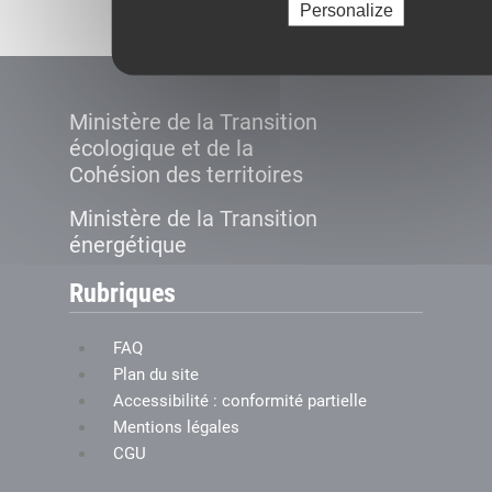
Personalize
Ministère de la Transition
écologique et de la
Cohésion des territoires
Ministère de la Transition
énergétique
Rubriques
FAQ
Plan du site
Accessibilité : conformité partielle
Mentions légales
CGU