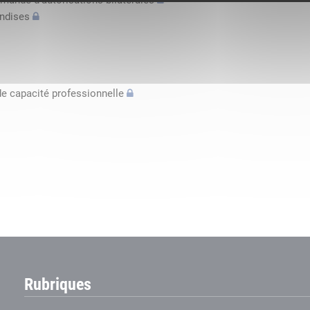
mande d’autorisations bilatérales
andises
de capacité professionnelle
Rubriques