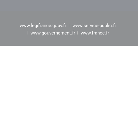
www.legifrance.gouv.fr
www.service-public.fr
www.gouvernement.fr
www.france.fr