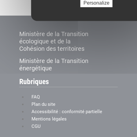
Personalize
Ministère de la Transition
écologique et de la
Cohésion des territoires
Ministère de la Transition
énergétique
Rubriques
FAQ
Plan du site
Accessibilité : conformité partielle
Mentions légales
CGU