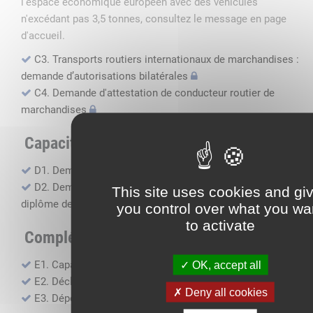
l'espace économique européen avec des véhicules
n'excédant pas 3,5 tonnes, consultez le message en page
d'accueil.
C3. Transports routiers internationaux de marchandises :
demande d’autorisations bilatérales
C4. Demande d'attestation de conducteur routier de
marchandises
Capacité professionnelle
D1. Demande d’attestation de capacité professionnelle
D2. Demande de certificat attestant l'obtention du
This site uses cookies and gi
diplôme de capacité professionnelle
you control over what you wa
to activate
Compléments, suivi financier
E1. Capacité financière
OK, accept all
E2. Déclaration de sous-traitance
Deny all cookies
E3. Dépôt des comptes annuels