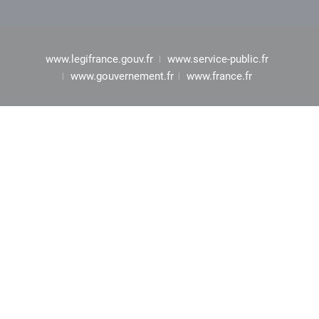
www.legifrance.gouv.fr
www.service-public.fr
www.gouvernement.fr
www.france.fr