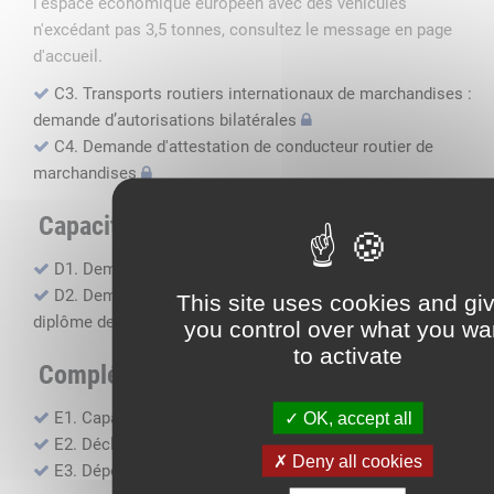
l'espace économique européen avec des véhicules
n'excédant pas 3,5 tonnes, consultez le message en page
d'accueil.
C3. Transports routiers internationaux de marchandises :
demande d’autorisations bilatérales
C4. Demande d'attestation de conducteur routier de
marchandises
Capacité professionnelle
D1. Demande d’attestation de capacité professionnelle
D2. Demande de certificat attestant l'obtention du
This site uses cookies and gi
diplôme de capacité professionnelle
you control over what you wa
to activate
Compléments, suivi financier
E1. Capacité financière
OK, accept all
E2. Déclaration de sous-traitance
Deny all cookies
E3. Dépôt des comptes annuels