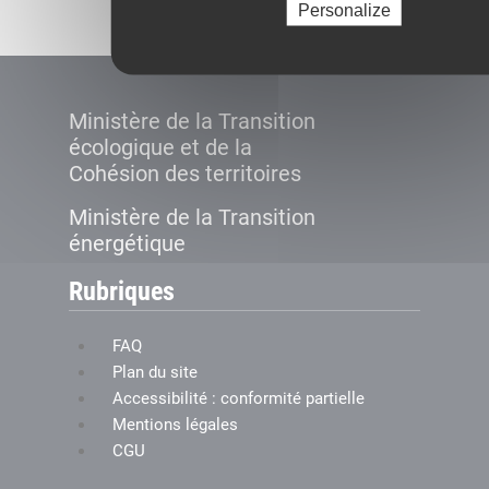
Personalize
Ministère de la Transition
écologique et de la
Cohésion des territoires
Ministère de la Transition
énergétique
Rubriques
FAQ
Plan du site
Accessibilité : conformité partielle
Mentions légales
CGU