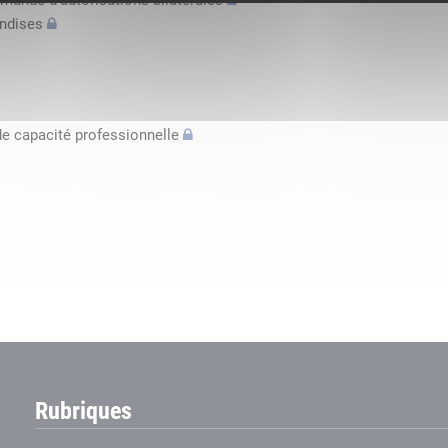
mande d’autorisations bilatérales
andises
de capacité professionnelle
Rubriques