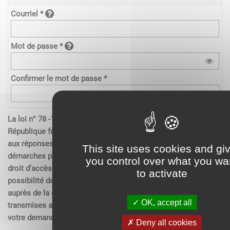
Courriel *
Mot de passe *
Confirmer le mot de passe *
La loi n° 78 -17 du 6 janvier 1978 relative à l’informatique de la
République française, aux fichiers et aux libertés s’applique
aux réponses contenues dans les demandes effectués sur les
This site uses cookies and gi
démarches pour les personnes physiques. Elle garantit un
you control over what you wa
droit d’accès aux données nominatives les concernant et la
to activate
possibilité de rectification. Ces droits peuvent être exercés
auprès de la collectivité. Les données recueillies seront
OK, accept all
transmises aux services compétents pour l’instruction de
votre demande.
Deny all cookies