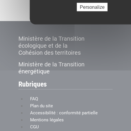
Créer le compte
Personalize
Ministère de la Transition
écologique et de la
Cohésion des territoires
Ministère de la Transition
énergétique
Rubriques
FAQ
Plan du site
Accessibilité : conformité partielle
Mentions légales
CGU