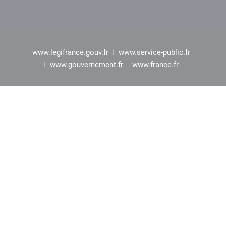
www.legifrance.gouv.fr
www.service-public.fr
www.gouvernement.fr
www.france.fr