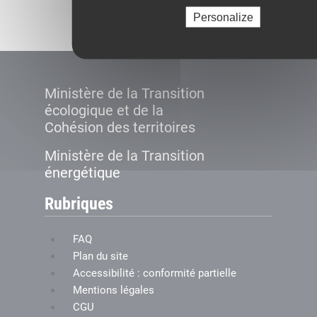
Créer le compte
Personalize
Ministère de la Transition
écologique et de la
Cohésion des territoires
Ministère de la Transition
énergétique
Rubriques
FAQ
Plan du site
Accessibilité : conformité partielle
Mentions légales
CGU