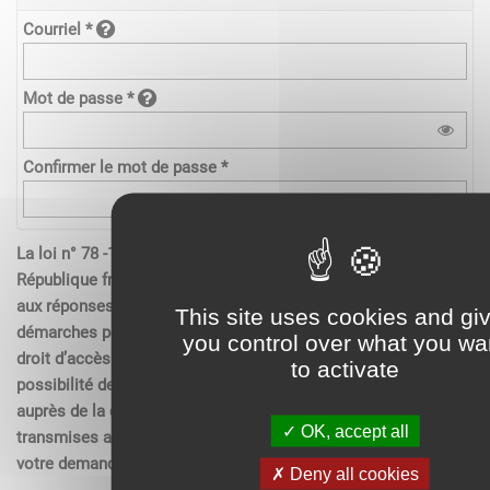
Courriel *
Mot de passe *
Confirmer le mot de passe *
La loi n° 78 -17 du 6 janvier 1978 relative à l’informatique de la
République française, aux fichiers et aux libertés s’applique
aux réponses contenues dans les demandes effectués sur les
This site uses cookies and gi
démarches pour les personnes physiques. Elle garantit un
you control over what you wa
droit d’accès aux données nominatives les concernant et la
to activate
possibilité de rectification. Ces droits peuvent être exercés
auprès de la collectivité. Les données recueillies seront
OK, accept all
transmises aux services compétents pour l’instruction de
votre demande.
Deny all cookies