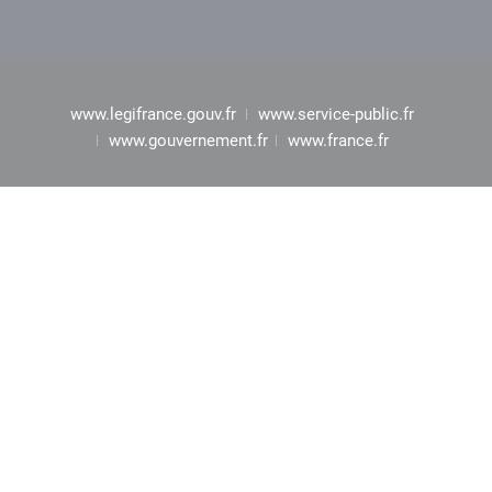
www.legifrance.gouv.fr
www.service-public.fr
www.gouvernement.fr
www.france.fr