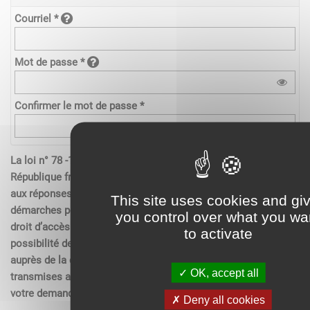
Courriel *
Mot de passe *
Confirmer le mot de passe *
La loi n° 78 -17 du 6 janvier 1978 relative à l’informatique de la
République française, aux fichiers et aux libertés s’applique
aux réponses contenues dans les demandes effectués sur les
This site uses cookies and gi
démarches pour les personnes physiques. Elle garantit un
you control over what you wa
droit d’accès aux données nominatives les concernant et la
to activate
possibilité de rectification. Ces droits peuvent être exercés
auprès de la collectivité. Les données recueillies seront
OK, accept all
transmises aux services compétents pour l’instruction de
votre demande.
Deny all cookies