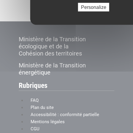
Créer le compte
Personalize
Ministère de la Transition
écologique et de la
Cohésion des territoires
Ministère de la Transition
énergétique
Rubriques
FAQ
Plan du site
Accessibilité : conformité partielle
Mentions légales
CGU