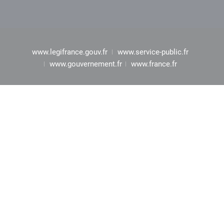
www.legifrance.gouv.fr
www.service-public.fr
www.gouvernement.fr
www.france.fr