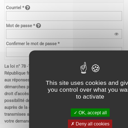
Courriel *
Mot de passe *
Confirmer le mot de passe *
La loi n° 78 -17 du 6 janvier 1978 relative à l’informatique de la
République française, aux fichiers et aux libertés s’applique
aux réponses contenues dans les demandes effectués sur les
This site uses cookies and gi
démarches pour les personnes physiques. Elle garantit un
you control over what you wa
droit d’accès aux données nominatives les concernant et la
to activate
possibilité de rectification. Ces droits peuvent être exercés
auprès de la collectivité. Les données recueillies seront
OK, accept all
transmises aux services compétents pour l’instruction de
votre demande.
Deny all cookies