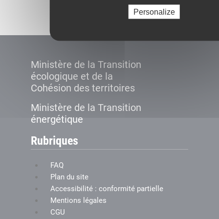
Créer le compte
Personalize
Ministère de la Transition
écologique et de la
Cohésion des territoires
Ministère de la Transition
énergétique
Rubriques
FAQ
Plan du site
Accessibilité : conformité partielle
Mentions légales
CGU