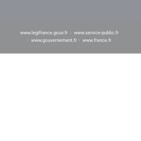
www.legifrance.gouv.fr
www.service-public.fr
www.gouvernement.fr
www.france.fr