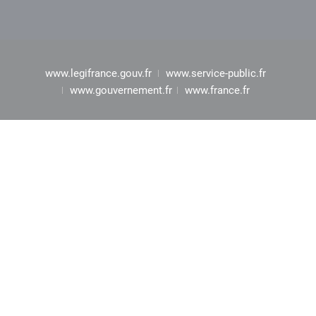
www.legifrance.gouv.fr
www.service-public.fr
www.gouvernement.fr
www.france.fr