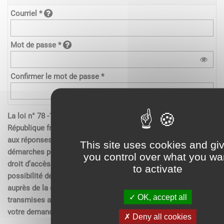
Courriel *
Mot de passe *
Confirmer le mot de passe *
La loi n° 78 -17 du 6 janvier 1978 relative à l’informatique de la
République française, aux fichiers et aux libertés s’applique
aux réponses contenues dans les demandes effectués sur les
This site uses cookies and gi
démarches pour les personnes physiques. Elle garantit un
you control over what you wa
droit d’accès aux données nominatives les concernant et la
to activate
possibilité de rectification. Ces droits peuvent être exercés
auprès de la collectivité. Les données recueillies seront
OK, accept all
transmises aux services compétents pour l’instruction de
votre demande.
Deny all cookies