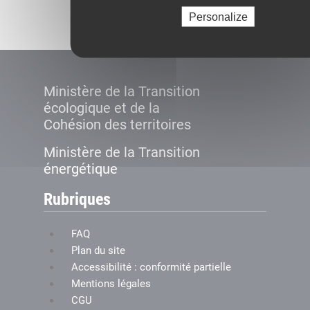
Créer le compte
Personalize
Ministère de la Transition
écologique et de la
Cohésion des territoires
Ministère de la Transition
énergétique
Rubriques
FAQ
Plan du site
Accessibilité : conformité partielle
Mentions légales
CGU