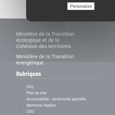
Créer le compte
Personalize
Ministère de la Transition
écologique et de la
Cohésion des territoires
Ministère de la Transition
énergétique
Rubriques
FAQ
Plan du site
Accessibilité : conformité partielle
Mentions légales
CGU