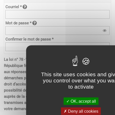
Courriel *
Mot de passe *
Confirmer le mot de passe *
La loi n° 78 -17 du 6 janvier 1978 relative à l’informatique de la
République française, aux fichiers et aux libertés s’applique
aux réponses contenues dans les demandes effectués sur les
This site uses cookies and gi
démarches pour les personnes physiques. Elle garantit un
you control over what you wa
droit d’accès aux données nominatives les concernant et la
to activate
possibilité de rectification. Ces droits peuvent être exercés
auprès de la collectivité. Les données recueillies seront
OK, accept all
transmises aux services compétents pour l’instruction de
votre demande.
Deny all cookies