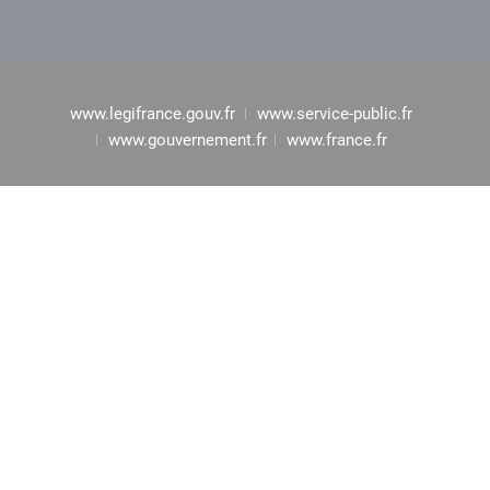
www.legifrance.gouv.fr
www.service-public.fr
www.gouvernement.fr
www.france.fr