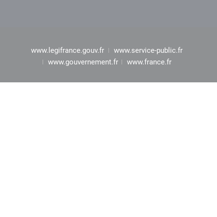
www.legifrance.gouv.fr
www.service-public.fr
www.gouvernement.fr
www.france.fr