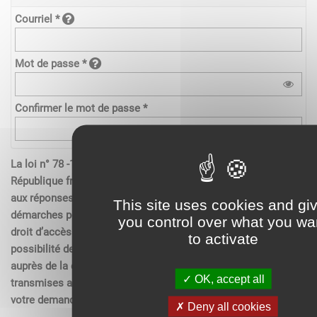
Courriel *
Mot de passe *
Confirmer le mot de passe *
La loi n° 78 -17 du 6 janvier 1978 relative à l’informatique de la
République française, aux fichiers et aux libertés s’applique
aux réponses contenues dans les demandes effectués sur les
This site uses cookies and gi
démarches pour les personnes physiques. Elle garantit un
you control over what you wa
droit d’accès aux données nominatives les concernant et la
to activate
possibilité de rectification. Ces droits peuvent être exercés
auprès de la collectivité. Les données recueillies seront
OK, accept all
transmises aux services compétents pour l’instruction de
votre demande.
Deny all cookies