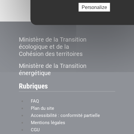
Créer le compte
Personalize
Ministère de la Transition
écologique et de la
Cohésion des territoires
Ministère de la Transition
énergétique
Rubriques
FAQ
Plan du site
Accessibilité : conformité partielle
Mentions légales
CGU