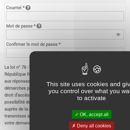
Courriel *
Mot de passe *
Confirmer le mot de passe *
La loi n° 78 -17 du 6 janvier 1978 relative à l’informatique de la
République française, aux fichiers et aux libertés s’applique
aux réponses contenues dans les demandes effectués sur les
This site uses cookies and gi
démarches pour les personnes physiques. Elle garantit un
you control over what you wa
droit d’accès aux données nominatives les concernant et la
to activate
possibilité de rectification. Ces droits peuvent être exercés
auprès de la collectivité. Les données recueillies seront
OK, accept all
transmises aux services compétents pour l’instruction de
votre demande.
Deny all cookies