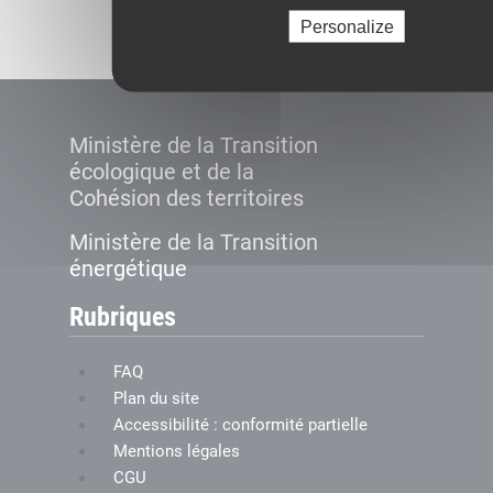
Créer le compte
Personalize
Ministère de la Transition
écologique et de la
Cohésion des territoires
Ministère de la Transition
énergétique
Rubriques
FAQ
Plan du site
Accessibilité : conformité partielle
Mentions légales
CGU