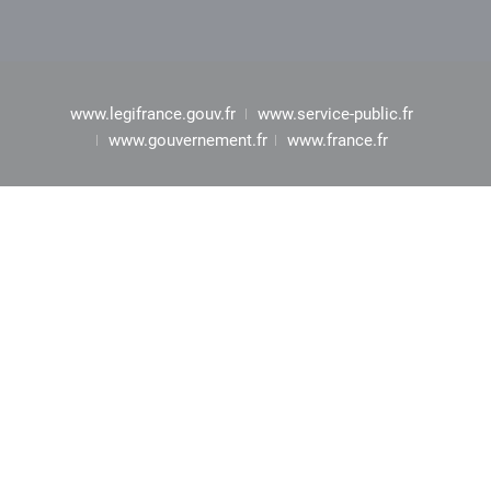
www.legifrance.gouv.fr
www.service-public.fr
www.gouvernement.fr
www.france.fr