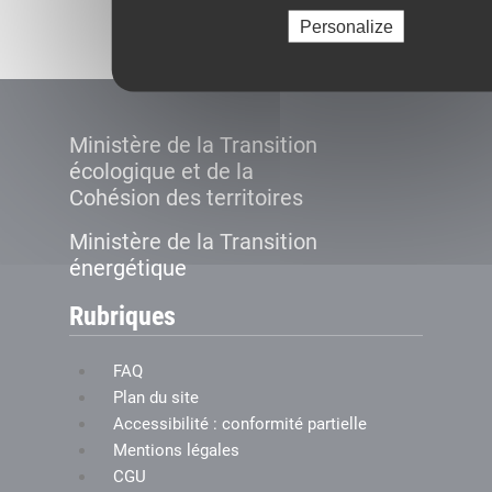
Créer le compte
Personalize
Ministère de la Transition
écologique et de la
Cohésion des territoires
Ministère de la Transition
énergétique
Rubriques
FAQ
Plan du site
Accessibilité : conformité partielle
Mentions légales
CGU