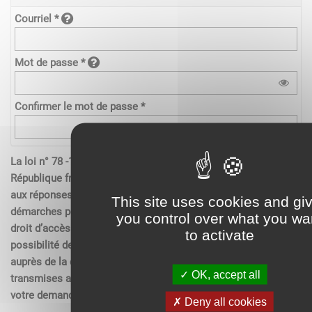
Courriel *
Mot de passe *
Confirmer le mot de passe *
La loi n° 78 -17 du 6 janvier 1978 relative à l’informatique de la
République française, aux fichiers et aux libertés s’applique
aux réponses contenues dans les demandes effectués sur les
This site uses cookies and gi
démarches pour les personnes physiques. Elle garantit un
you control over what you wa
droit d’accès aux données nominatives les concernant et la
to activate
possibilité de rectification. Ces droits peuvent être exercés
auprès de la collectivité. Les données recueillies seront
OK, accept all
transmises aux services compétents pour l’instruction de
votre demande.
Deny all cookies