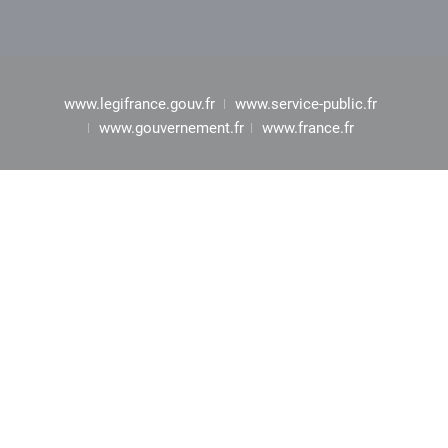
www.legifrance.gouv.fr
www.service-public.fr
www.gouvernement.fr
www.france.fr