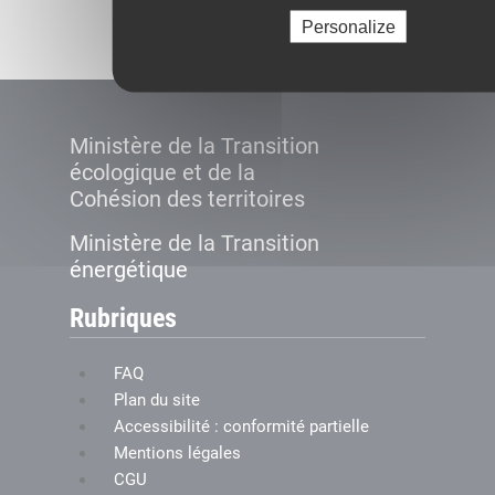
Créer le compte
Personalize
Ministère de la Transition
écologique et de la
Cohésion des territoires
Ministère de la Transition
énergétique
Rubriques
FAQ
Plan du site
Accessibilité : conformité partielle
Mentions légales
CGU