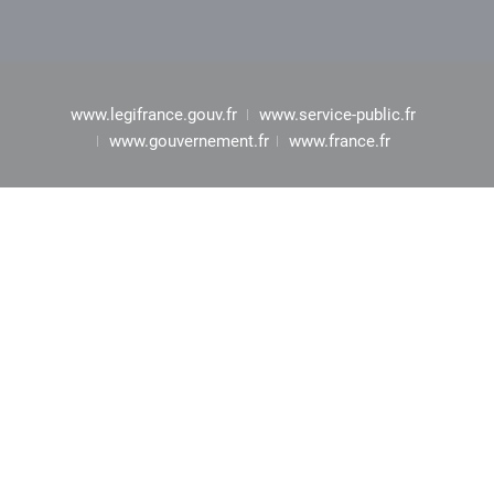
www.legifrance.gouv.fr
www.service-public.fr
www.gouvernement.fr
www.france.fr