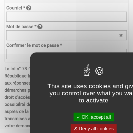
Courriel *
Mot de passe *
Confirmer le mot de passe *
La loi n° 78 -17 du 6 janvier 1978 relative à l’informatique de la
République française, aux fichiers et aux libertés s’applique
aux réponses contenues dans les demandes effectués sur les
This site uses cookies and gi
démarches pour les personnes physiques. Elle garantit un
you control over what you wa
droit d’accès aux données nominatives les concernant et la
to activate
possibilité de rectification. Ces droits peuvent être exercés
auprès de la collectivité. Les données recueillies seront
OK, accept all
transmises aux services compétents pour l’instruction de
votre demande.
Deny all cookies