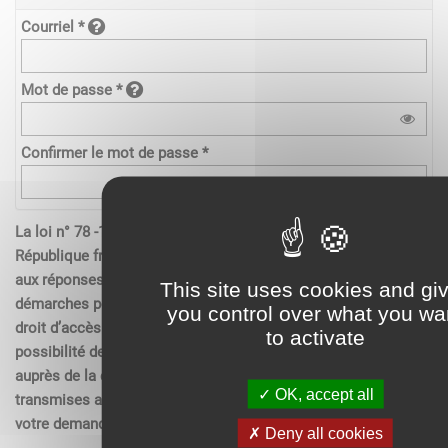
Courriel *
Mot de passe *
Confirmer le mot de passe *
La loi n° 78 -17 du 6 janvier 1978 relative à l’informatique de la
République française, aux fichiers et aux libertés s’applique
aux réponses contenues dans les demandes effectués sur les
This site uses cookies and gi
démarches pour les personnes physiques. Elle garantit un
you control over what you wa
droit d’accès aux données nominatives les concernant et la
to activate
possibilité de rectification. Ces droits peuvent être exercés
auprès de la collectivité. Les données recueillies seront
OK, accept all
transmises aux services compétents pour l’instruction de
votre demande.
Deny all cookies