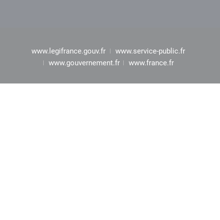
www.legifrance.gouv.fr
www.service-public.fr
www.gouvernement.fr
www.france.fr