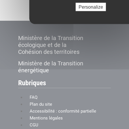
Créer le compte
Personalize
Ministère de la Transition
écologique et de la
Cohésion des territoires
Ministère de la Transition
énergétique
Rubriques
FAQ
Plan du site
Accessibilité : conformité partielle
Mentions légales
CGU