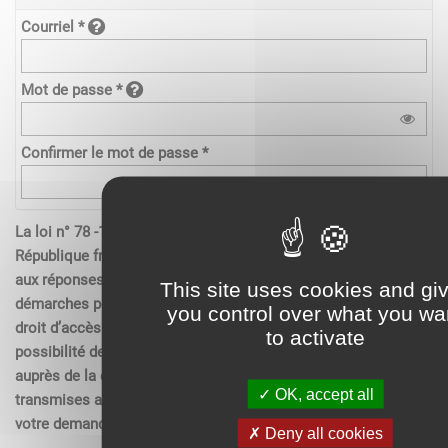
Courriel *
Mot de passe *
Confirmer le mot de passe *
La loi n° 78 -17 du 6 janvier 1978 relative à l’informatique de la
République française, aux fichiers et aux libertés s’applique
aux réponses contenues dans les demandes effectués sur les
This site uses cookies and gi
démarches pour les personnes physiques. Elle garantit un
you control over what you wa
droit d’accès aux données nominatives les concernant et la
to activate
possibilité de rectification. Ces droits peuvent être exercés
auprès de la collectivité. Les données recueillies seront
OK, accept all
transmises aux services compétents pour l’instruction de
votre demande.
Deny all cookies