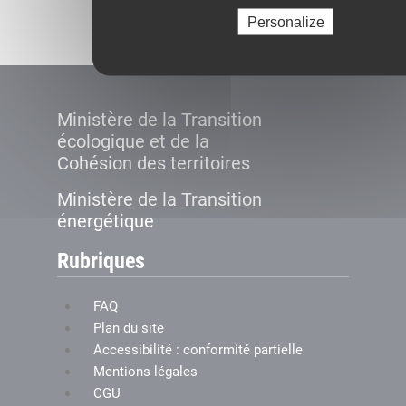
Créer le compte
Personalize
Ministère de la Transition
écologique et de la
Cohésion des territoires
Ministère de la Transition
énergétique
Rubriques
FAQ
Plan du site
Accessibilité : conformité partielle
Mentions légales
CGU