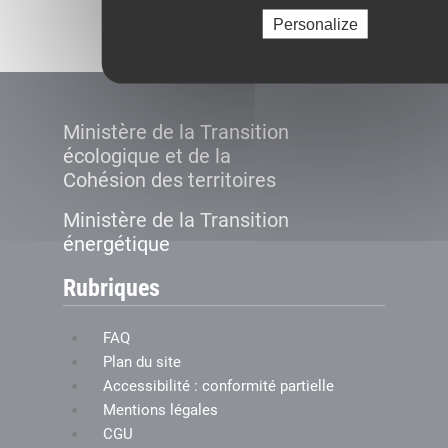
Créer le compte
Personalize
Ministère de la Transition
écologique et de la
Cohésion des territoires
Ministère de la Transition
énergétique
Rubriques
FAQ
Plan du site
Accessibilité : conformité partielle
Mentions légales
CGU