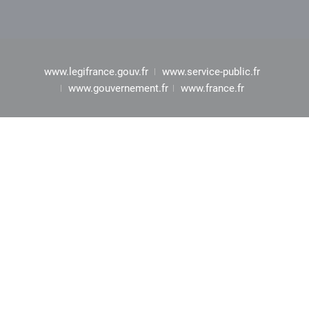
www.legifrance.gouv.fr
www.service-public.fr
www.gouvernement.fr
www.france.fr