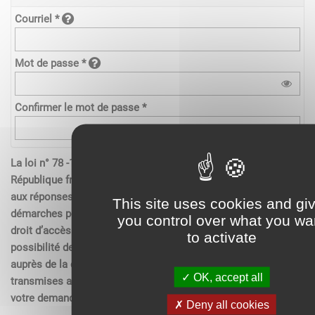
Courriel *
Mot de passe *
Confirmer le mot de passe *
La loi n° 78 -17 du 6 janvier 1978 relative à l’informatique de la
République française, aux fichiers et aux libertés s’applique
aux réponses contenues dans les demandes effectués sur les
This site uses cookies and gi
démarches pour les personnes physiques. Elle garantit un
you control over what you wa
droit d’accès aux données nominatives les concernant et la
to activate
possibilité de rectification. Ces droits peuvent être exercés
auprès de la collectivité. Les données recueillies seront
OK, accept all
transmises aux services compétents pour l’instruction de
votre demande.
Deny all cookies