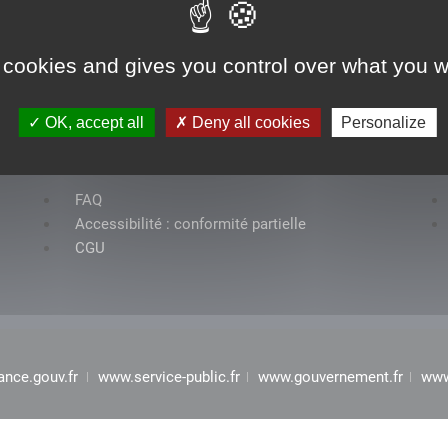
 cookies and gives you control over what you w
OK, accept all
Deny all cookies
Personalize
Rubriques
FAQ
Accessibilité : conformité partielle
CGU
ance.gouv.fr
www.service-public.fr
www.gouvernement.fr
www