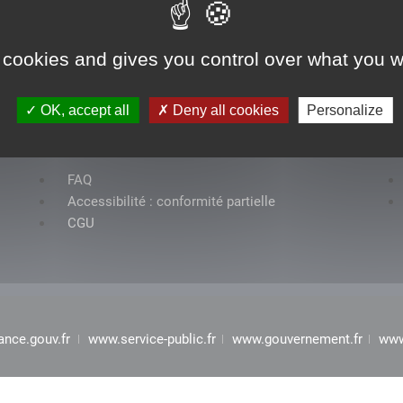
 cookies and gives you control over what you w
OK, accept all
Deny all cookies
Personalize
Rubriques
FAQ
Accessibilité : conformité partielle
CGU
ance.gouv.fr
www.service-public.fr
www.gouvernement.fr
www