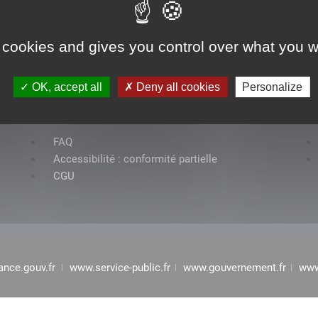
 cookies and gives you control over what you w
OK, accept all
Deny all cookies
Personalize
Rubriques
FAQ
Accessibilité : conformité partielle
CGU
ance.gouv.fr
www.service-public.fr
www.gouvernement.fr
www