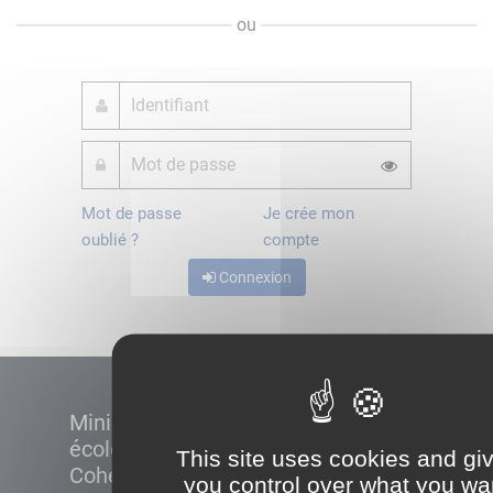
ou
Mot de passe
Je crée mon
oublié ?
compte
Connexion
Ministère de la Transition
écologique et de la
This site uses cookies and gi
Cohésion des territoires
you control over what you wa