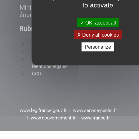
to activate
Ministère de la Transition
énergétique
OK, accept all
Rubriques
Deny all cookies
FAQ
Personalize
Plan du site
Accessibilité : conformité partielle
Mentions légales
CGU
www.legifrance.gouv.fr
www.service-public.fr
www.gouvernement.fr
www.france.fr