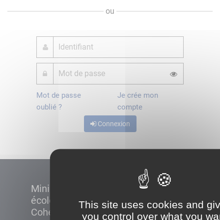
ou
Mot de passe
Je crée mon
oublié ?
compte
Connexion
Ministère de la Transition
écologique et de la
This site uses cookies and gi
Cohésion des territoires
you control over what you wa