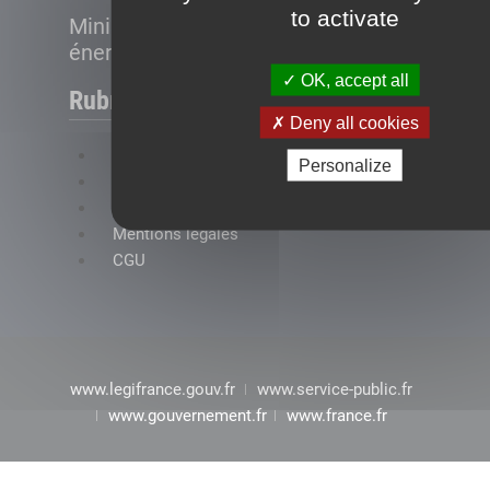
to activate
Ministère de la Transition
énergétique
OK, accept all
Rubriques
Deny all cookies
FAQ
Personalize
Plan du site
Accessibilité : conformité partielle
Mentions légales
CGU
www.legifrance.gouv.fr
www.service-public.fr
www.gouvernement.fr
www.france.fr