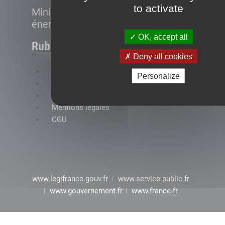
to activate
Ministère de la Transition
énergétique
OK, accept all
Rubriques
Deny all cookies
FAQ
Personalize
Plan du site
Accessibilité : conformité partielle
Mentions légales
CGU
www.legifrance.gouv.fr
www.service-public.fr
www.gouvernement.fr
www.france.fr