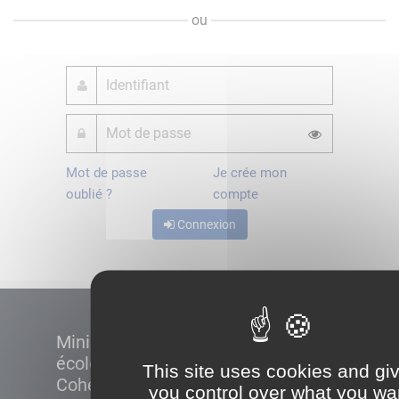
ou
Mot de passe
Je crée mon
oublié ?
compte
Connexion
Ministère de la Transition
écologique et de la
This site uses cookies and gi
Cohésion des territoires
you control over what you wa