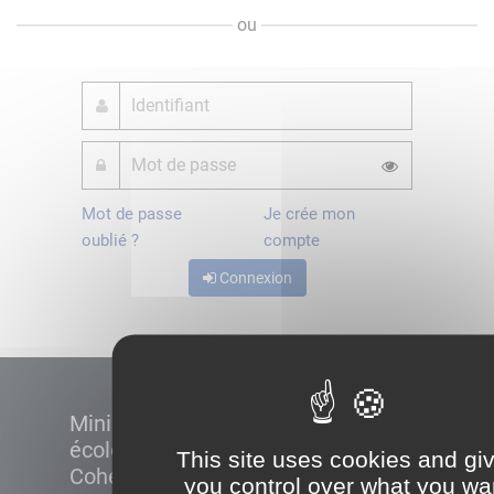
ou
Mot de passe
Je crée mon
oublié ?
compte
Connexion
Ministère de la Transition
écologique et de la
This site uses cookies and gi
Cohésion des territoires
you control over what you wa