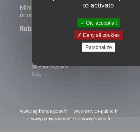
to activate
Ministère de la Transition
énergétique
OK, accept all
Rubriques
Deny all cookies
FAQ
Personalize
Plan du site
Accessibilité : conformité partielle
Mentions légales
CGU
www.legifrance.gouv.fr
www.service-public.fr
www.gouvernement.fr
www.france.fr