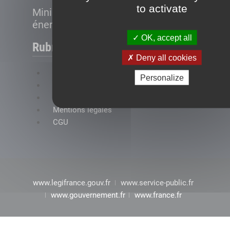
to activate
Ministère de la Transition
énergétique
OK, accept all
Rubriques
Deny all cookies
FAQ
Personalize
Plan du site
Accessibilité : conformité partielle
Mentions légales
CGU
www.legifrance.gouv.fr
www.service-public.fr
www.gouvernement.fr
www.france.fr