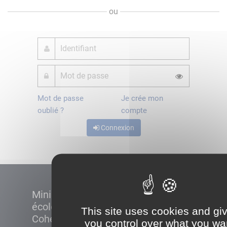
ou
Mot de passe
Je crée mon
oublié ?
compte
Connexion
Ministère de la Transition
écologique et de la
This site uses cookies and gi
Cohésion des territoires
you control over what you wa