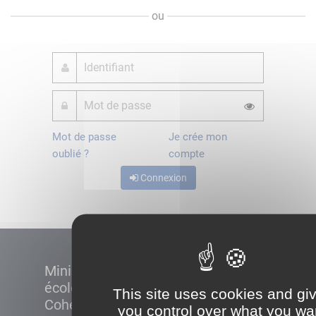
ou
Mot de passe
Je crée mon
oublié ?
compte
Connexion
Ministère de la Transition
écologique et de la
This site uses cookies and gi
Cohésion des territoires
you control over what you wa