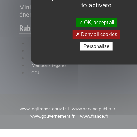
to activate
Ministère de la Transition
énergétique
OK, accept all
Rubriques
Deny all cookies
FAQ
Personalize
Plan du site
Accessibilité : conformité partielle
Mentions légales
CGU
www.legifrance.gouv.fr
www.service-public.fr
www.gouvernement.fr
www.france.fr