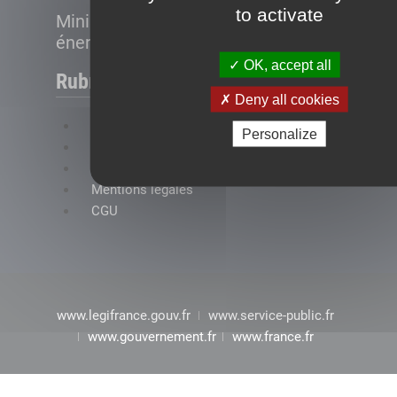
to activate
Ministère de la Transition
énergétique
OK, accept all
Rubriques
Deny all cookies
FAQ
Personalize
Plan du site
Accessibilité : conformité partielle
Mentions légales
CGU
www.legifrance.gouv.fr
www.service-public.fr
www.gouvernement.fr
www.france.fr