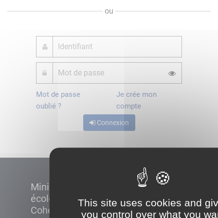
ou
Mot de passe
Je crée mon
oublié ?
compte
Connexion
Ministère de la Transition
écologique et de la
This site uses cookies and gi
Cohésion des territoires
you control over what you wa