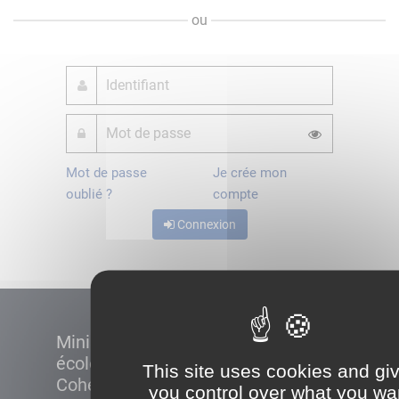
ou
Mot de passe
Je crée mon
oublié ?
compte
Connexion
Ministère de la Transition
écologique et de la
This site uses cookies and gi
Cohésion des territoires
you control over what you wa