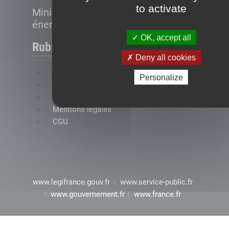
to activate
Ministère de la Transition
énergétique
OK, accept all
Rubriques
Deny all cookies
FAQ
Personalize
Plan du site
Accessibilité : conformité partielle
Mentions légales
CGU
www.legifrance.gouv.fr
www.service-public.fr
www.gouvernement.fr
www.france.fr