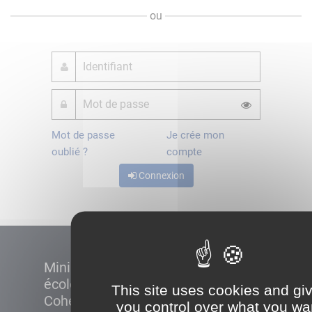
ou
Mot de passe
Je crée mon
oublié ?
compte
Connexion
Ministère de la Transition
écologique et de la
This site uses cookies and gi
Cohésion des territoires
you control over what you wa