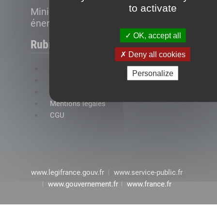
to activate
Ministère de la Transition
énergétique
OK, accept all
Rubriques
Deny all cookies
FAQ
Personalize
Plan du site
Accessibilité : conformité partielle
Mentions légales
CGU
www.legifrance.gouv.fr
www.service-public.fr
www.gouvernement.fr
www.france.fr