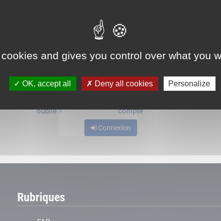
ou
 cookies and gives you control over what you w
OK, accept all
Deny all cookies
Personalize
Mot de passe
Je crée mon
oublié ?
compte
Connexion
Rubriques