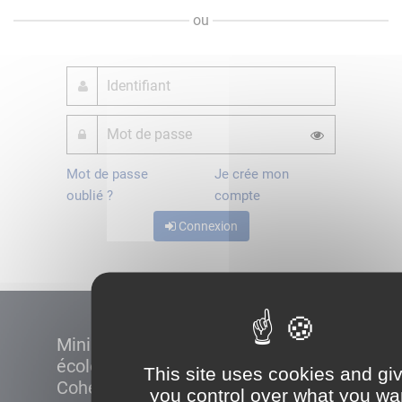
ou
Mot de passe
Je crée mon
oublié ?
compte
Connexion
Ministère de la Transition
écologique et de la
This site uses cookies and gi
Cohésion des territoires
you control over what you wa