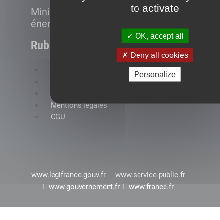
to activate
Ministère de la Transition
énergétique
OK, accept all
Rubriques
Deny all cookies
FAQ
Personalize
Plan du site
Accessibilité : conformité partielle
Mentions légales
CGU
www.legifrance.gouv.fr
www.service-public.fr
www.gouvernement.fr
www.france.fr