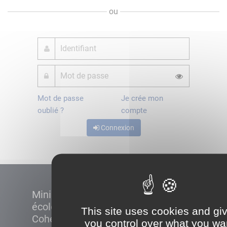
ou
Mot de passe
Je crée mon
oublié ?
compte
Connexion
Ministère de la Transition
écologique et de la
This site uses cookies and gi
Cohésion des territoires
you control over what you wa