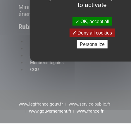
to activate
Ministère de la Transition
énergétique
OK, accept all
Rubriques
Deny all cookies
FAQ
Personalize
Plan du site
Accessibilité : conformité partielle
Mentions légales
CGU
www.legifrance.gouv.fr
www.service-public.fr
www.gouvernement.fr
www.france.fr