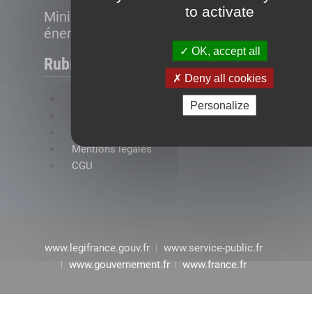
to activate
Ministère de la Transition
énergétique
OK, accept all
Rubriques
Deny all cookies
FAQ
Personalize
Plan du site
Accessibilité : conformité partielle
Mentions légales
CGU
www.legifrance.gouv.fr
www.service-public.fr
www.gouvernement.fr
www.france.fr