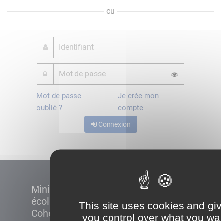
ou
Mot de passe
Je crée mon
oublié ?
compte
Connexion
Ministère de la Transition
écologique et de la
This site uses cookies and gi
Cohésion des territoires
you control over what you wa