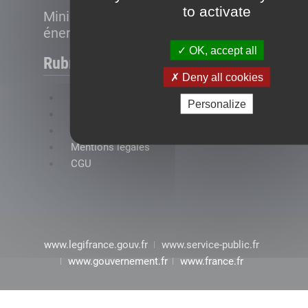
to activate
Ministère de la Transition
énergétique
OK, accept all
Rubriques
Deny all cookies
FAQ
Personalize
Plan du site
Accessibilité : conformité partielle
Mentions légales
CGU
www.legifrance.gouv.fr
www.service-public.fr
www.gouvernement.fr
www.france.fr