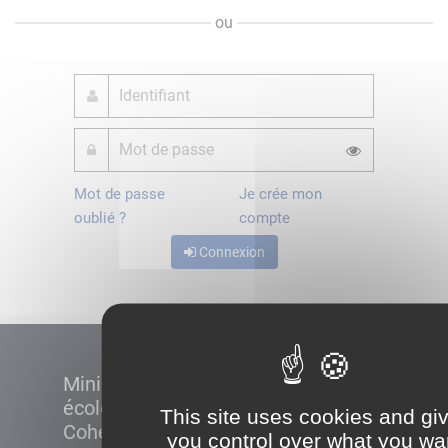
ou
Mot de passe
Je crée mon
oublié ?
compte
Connexion
Ministère de la Transition
écologique et de la
This site uses cookies and gi
Cohésion des territoires
you control over what you wa