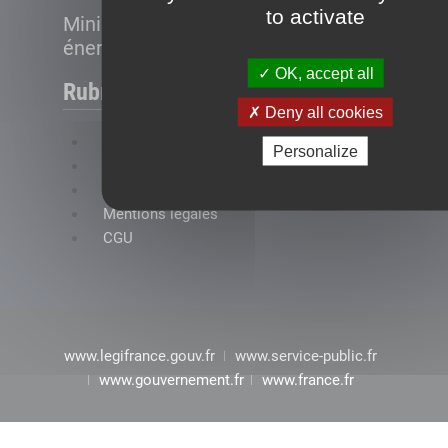
to activate
Ministère de la Transition
énergétique
OK, accept all
Rubriques
Deny all cookies
FAQ
Personalize
Plan du site
Accessibilité : conformité partielle
Mentions légales
CGU
www.legifrance.gouv.fr
www.service-public.fr
www.gouvernement.fr
www.france.fr