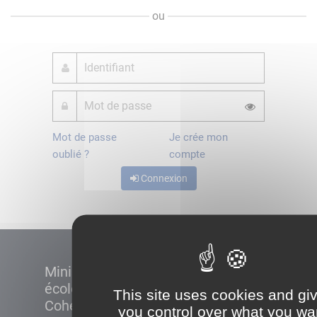
ou
Mot de passe
Je crée mon
oublié ?
compte
Connexion
Ministère de la Transition
écologique et de la
This site uses cookies and gi
Cohésion des territoires
you control over what you wa