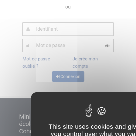
ou
Mot de passe
Je crée mon
oublié ?
compte
Connexion
Ministère de la Transition
écologique et de la
This site uses cookies and gi
Cohésion des territoires
you control over what you wa