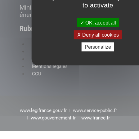
to activate
Ministère de la Transition
énergétique
OK, accept all
Rubriques
Deny all cookies
FAQ
Personalize
Plan du site
Accessibilité : conformité partielle
Mentions légales
CGU
www.legifrance.gouv.fr
www.service-public.fr
www.gouvernement.fr
www.france.fr