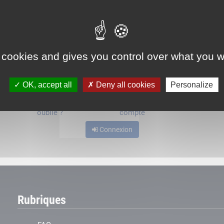
ou
 cookies and gives you control over what you w
OK, accept all
Deny all cookies
Personalize
Mot de passe
Je crée mon
oublié ?
compte
Connexion
Rubriques