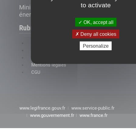
to activate
Ministère de la Transition
énergétique
OK, accept all
Rubriques
Deny all cookies
FAQ
Personalize
Plan du site
Accessibilité : conformité partielle
Mentions légales
CGU
www.legifrance.gouv.fr
www.service-public.fr
www.gouvernement.fr
www.france.fr