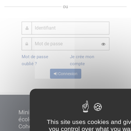
ou
Mot de passe
Je crée mon
oublié ?
compte
Connexion
Ministère de la Transition
écologique et de la
This site uses cookies and gi
Cohésion des territoires
you control over what you wa