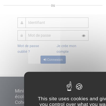
ou
Mot de passe
Je crée mon
oublié ?
compte
Connexion
Ministère de la Transition
écologique et de la
This site uses cookies and gi
Cohésion des territoires
you control over what you wa