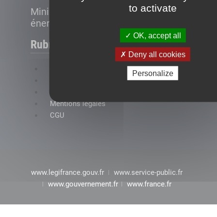
to activate
Ministère de la Transition
énergétique
OK, accept all
Rubriques
Deny all cookies
FAQ
Personalize
Plan du site
Accessibilité : conformité partielle
Mentions légales
CGU
www.legifrance.gouv.fr
www.service-public.fr
www.gouvernement.fr
www.france.fr