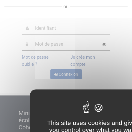
ou
Mot de passe
Je crée mon
oublié ?
compte
Connexion
Ministère de la Transition
écologique et de la
This site uses cookies and gi
Cohésion des territoires
you control over what you wa