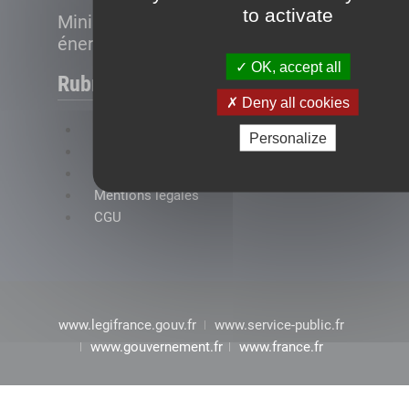
to activate
Ministère de la Transition
énergétique
OK, accept all
Rubriques
Deny all cookies
FAQ
Personalize
Plan du site
Accessibilité : conformité partielle
Mentions légales
CGU
www.legifrance.gouv.fr
www.service-public.fr
www.gouvernement.fr
www.france.fr