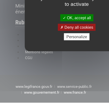
to activate
Ministère de la Transition
énergétique
OK, accept all
Rubriques
Deny all cookies
FAQ
Personalize
Plan du site
Accessibilité : conformité partielle
Mentions légales
CGU
www.legifrance.gouv.fr
www.service-public.fr
www.gouvernement.fr
www.france.fr