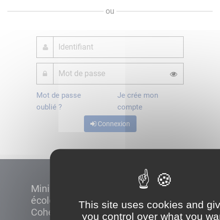
ou
Mot de passe
Je crée mon
oublié ?
compte
Connexion
Ministère de la Transition
écologique et de la
This site uses cookies and gi
Cohésion des territoires
you control over what you wa