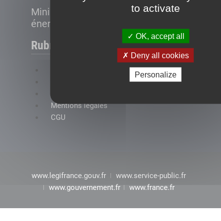
to activate
Ministère de la Transition
énergétique
OK, accept all
Rubriques
Deny all cookies
FAQ
Personalize
Plan du site
Accessibilité : conformité partielle
Mentions légales
CGU
www.legifrance.gouv.fr
www.service-public.fr
www.gouvernement.fr
www.france.fr