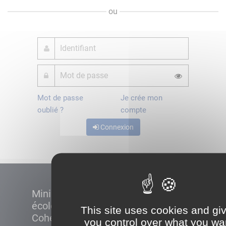
ou
Mot de passe
Je crée mon
oublié ?
compte
Connexion
Ministère de la Transition
écologique et de la
This site uses cookies and gi
Cohésion des territoires
you control over what you wa