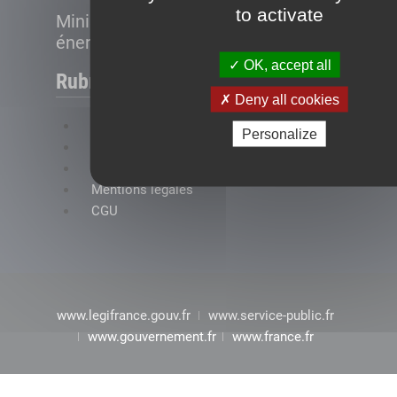
to activate
Ministère de la Transition
énergétique
OK, accept all
Rubriques
Deny all cookies
FAQ
Personalize
Plan du site
Accessibilité : conformité partielle
Mentions légales
CGU
www.legifrance.gouv.fr
www.service-public.fr
www.gouvernement.fr
www.france.fr