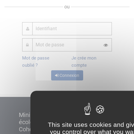
ou
Mot de passe
Je crée mon
oublié ?
compte
Connexion
Ministère de la Transition
écologique et de la
This site uses cookies and gi
Cohésion des territoires
you control over what you wa