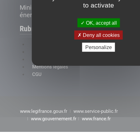
to activate
Ministère de la Transition
énergétique
OK, accept all
Rubriques
Deny all cookies
FAQ
Personalize
Plan du site
Accessibilité : conformité partielle
Mentions légales
CGU
www.legifrance.gouv.fr
www.service-public.fr
www.gouvernement.fr
www.france.fr