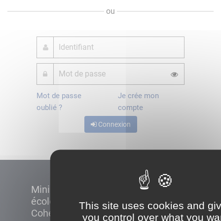
ou
Mot de passe
Je crée mon
oublié ?
compte
Connexion
Ministère de la Transition
écologique et de la
This site uses cookies and gi
Cohésion des territoires
you control over what you wa