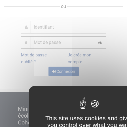
ou
Mot de passe
Je crée mon
oublié ?
compte
Connexion
Ministère de la Transition
écologique et de la
This site uses cookies and gi
Cohésion des territoires
you control over what you wa