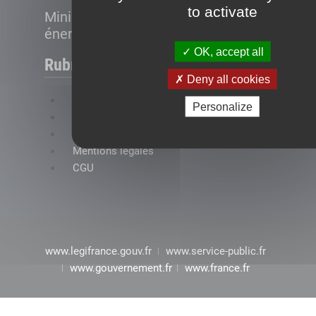
to activate
Ministère de la Transition
énergétique
OK, accept all
Rubriques
Deny all cookies
FAQ
Personalize
Plan du site
Accessibilité : conformité partielle
Mentions légales
CGU
www.legifrance.gouv.fr
www.service-public.fr
www.gouvernement.fr
www.france.fr