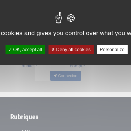
ou
 cookies and gives you control over what you w
OK, accept all
Deny all cookies
Personalize
Mot de passe
Je crée mon
oublié ?
compte
Connexion
Rubriques