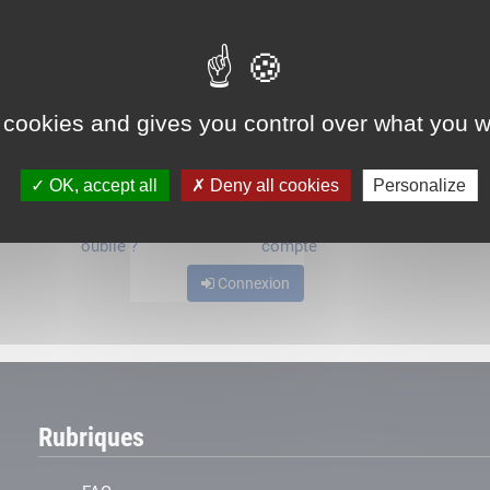
ou
 cookies and gives you control over what you w
OK, accept all
Deny all cookies
Personalize
Mot de passe
Je crée mon
oublié ?
compte
Connexion
Rubriques